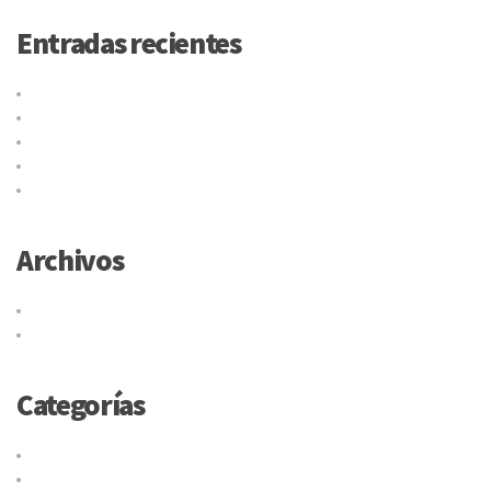
Entradas recientes
lideres en envíos
Por que elegirnos?
¿Qué es el código Taric y para qué sirve?
Las mejores tácticas para fidelizar clientes eCommerce
¿Son obligatorias las etiquetas en los paquetes?
Archivos
junio 2017
mayo 2015
Categorías
Cargo
Compras