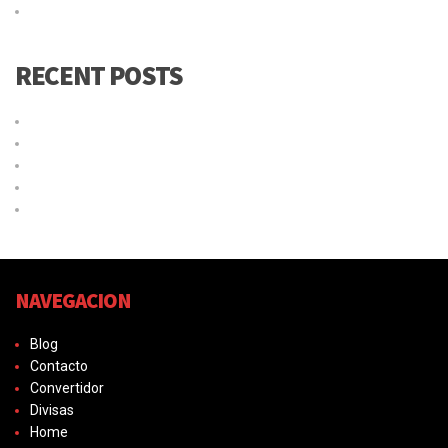
Uncategorized
RECENT POSTS
lideres en envíos
Por que elegirnos?
¿Qué es el código Taric y para qué sirve?
Las mejores tácticas para fidelizar clientes eCommerce
¿Son obligatorias las etiquetas en los paquetes?
NAVEGACION
Blog
Contacto
Convertidor
Divisas
Home