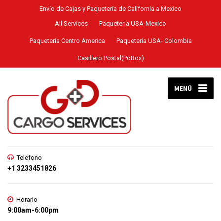
Envío de Cajas y Paquetería de California a Mexico
All Services
Paqueteria USA-Mexico
Paqueteria Centro America
Paqueteria USA- Colombia
Casillero Postal(PoBox)
MENÚ
Telefono
+1 3233451826
Horario
9:00am-6:00pm