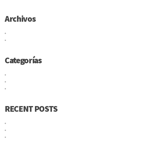
Archivos
junio 2017
mayo 2015
Categorías
Cargo
Compras
Uncategorized
RECENT POSTS
lideres en envíos
Por que elegirnos?
¿Qué es el código Taric y para qué sirve?