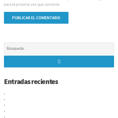
para la próxima vez que comente.
Buscar:
Entradas recientes
lideres en envíos
Por que elegirnos?
¿Qué es el código Taric y para qué sirve?
Las mejores tácticas para fidelizar clientes eCommerce
¿Son obligatorias las etiquetas en los paquetes?