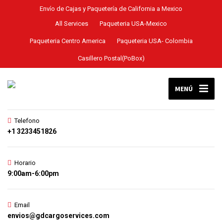
Envío de Cajas y Paquetería de California a Mexico
All Services
Paqueteria USA-Mexico
Paqueteria Centro America
Paqueteria USA- Colombia
Casillero Postal(PoBox)
MENÚ
Telefono
+1 3233451826
Horario
9:00am-6:00pm
Email
envios@gdcargoservices.com