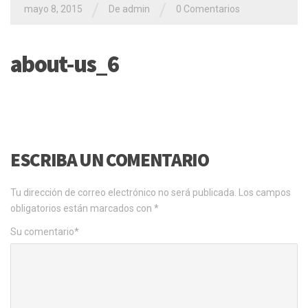
/
/
mayo 8, 2015
De admin
0 Comentarios
about-us_6
ESCRIBA UN COMENTARIO
Tu dirección de correo electrónico no será publicada.
Los campos
obligatorios están marcados con
*
Su comentario
*